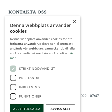
KONTAKTA OSS
Henrik Gustafsson
×
070-6794741
Denna webbplats använder
cookies
henrik@hektartunnland.se
Dan Lennartsson
Denna webbplats använder cookies för att
förbättra användarupplevelsen. Genom att
070-5798777
använda vår webbplats samtycker du till alla
dan@hektartunnland.se
cookies i enlighet med vår cookiepolicy.
Läs
mer
STRIKT NÖDVÄNDIGT
SENASTE NYTT
PRESTANDA
Ny hemsida
19 december, 2022 - 07:50
INRIKTNING
Nya lokaler
19 december, 2022 - 07:48
Ny mäklare i Ängelholm
14 november, 2022 - 07:47
FUNKTIONER
ACCEPTERA ALLA
AVVISA ALLT