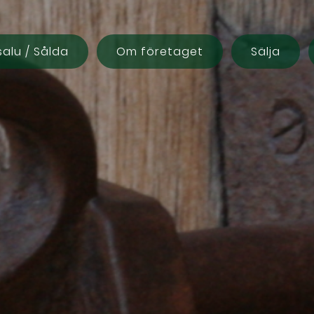
 salu / Sålda
Om företaget
Sälja