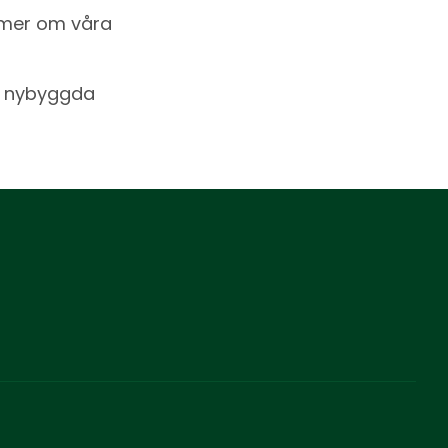
 mer om våra
id nybyggda