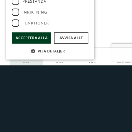
PRESTANDA
INRIKTNING
BÅSTAD
FUNKTIONER
RAMMSJÖSTRAND
ACCEPTERA ALLA
AVVISA ALLT
Se alla bilder
VISA DETALJER
FAKTA
BILDER
KARTA
ANMÄL INTRES
Utgångspris:
22 000 000 kr